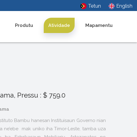
Tetun
English
Produtu
Atividade
Mapamentu
ama, Pressu : $ 759.0
ama
nstituto Bambu hanesan Instituisaun Governo nian
da ne’ebe mak uniko iha Timor-Leste, tamba uza