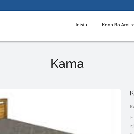
Inisiu
Kona Ba Ami
Kama
K
K
I
i