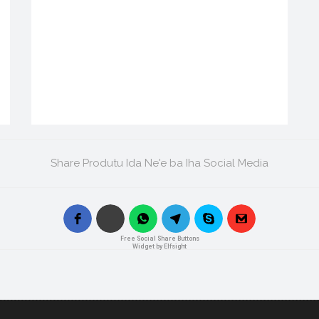
Share Produtu Ida Ne'e ba Iha Social Media
Free Social Share Buttons
Widget by Elfsight