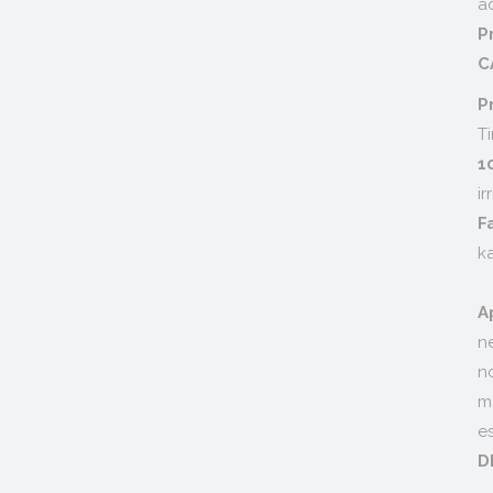
a
C
P
T
ir
F
k
n
A
n
n
m
es
D