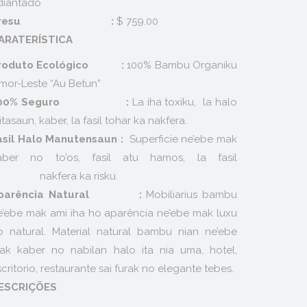
diantado
Presu :
$ 759.00
ARATERÍSTICA
roduto Ecológico :
100% Bambu Organiku
imor-Leste “Au Betun”
100% Seguro :
La iha toxiku, la halo
ritasaun, kaber, la fasil tohar ka nakfera.
asil Halo Manutensaun :
Superficie ne’ebe mak
aber no to’os, fasil atu hamos, la fasil
akfera ka risku.
parência Natural :
Mobiliarius bambu
e’ebe mak ami iha ho aparência ne’ebe mak luxu
o natural. Material natural bambu nian ne’ebe
ak kaber no nabilan halo ita nia uma, hotel,
critorio, restaurante sai furak no elegante tebes.
ESCRIÇÕES