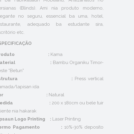
u ba Fabrikasaun Mobiliariu, Artezanatos no
ersianas (Blinds). Ami nia produto moderno,
legante no seguru, essencial ba uma, hotel,
estaurante, adequado ba estudante sira,
critório etc.
SPECIFICAÇÃO
Produto :
Kama
Material :
Bambu Organiku Timor-
este “Betun”
Estrutura :
Press vertical
amada/lapisan ida
Kor :
Natural
Medida :
200 x 180cm ou bele tuir
liente nia hakarak
psaun Logo Printing :
Laser Printing
ermo Pagamento :
10%-30% deposito