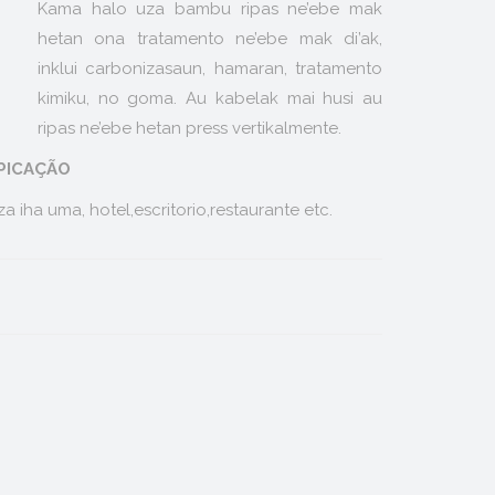
Kama halo uza bambu ripas ne’ebe mak
hetan ona tratamento ne’ebe mak di’ak,
inklui carbonizasaun, hamaran, tratamento
kimiku, no goma. Au kabelak mai husi au
ripas ne’ebe hetan press vertikalmente.
PICAÇÃO
a iha uma, hotel,escritorio,restaurante etc.