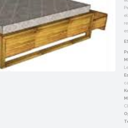
a
P
e
r
es
E
L
c
C
O
T