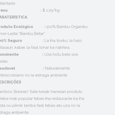
diantado
Presu :
$ 1.25/kg
ARATERÍSTICA
roduto Ecológico :
100% Bambu Organiku
imor-Leste “Bambu Betar”
100% Seguro :
La iha toxiku, la halo
ritasaun, kaber, la fasil tohar ka nakfera.
Convinente :
Uza hotu bele soe
edas
Saudavel :
Naturalmente
ntimicrobiano no la estraga ambiente
ESCRIÇÕES
amboo Skewer/ Sate kesak hanesan produto
e’ebe mak popular tebes iha restaurante ka iha
sta ou piknik tamba fasil tebes atu uza no la
straga ambiente.