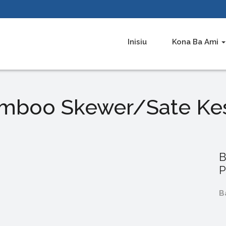
Inisiu
Kona Ba Ami
mboo Skewer/Sate Ke
B
P
B