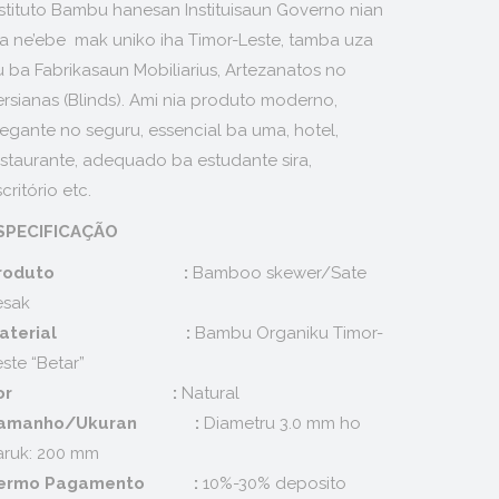
nstituto Bambu hanesan Instituisaun Governo nian
da ne’ebe mak uniko iha Timor-Leste, tamba uza
u ba Fabrikasaun Mobiliarius, Artezanatos no
ersianas (Blinds). Ami nia produto moderno,
legante no seguru, essencial ba uma, hotel,
estaurante, adequado ba estudante sira,
critório etc.
SPECIFICAÇÃO
Produto :
Bamboo skewer/Sate
esak
Material :
Bambu Organiku Timor-
ste “Betar”
or :
Natural
amanho/Ukuran :
Diametru 3.0 mm ho
aruk: 200 mm
ermo Pagamento :
10%-30% deposito