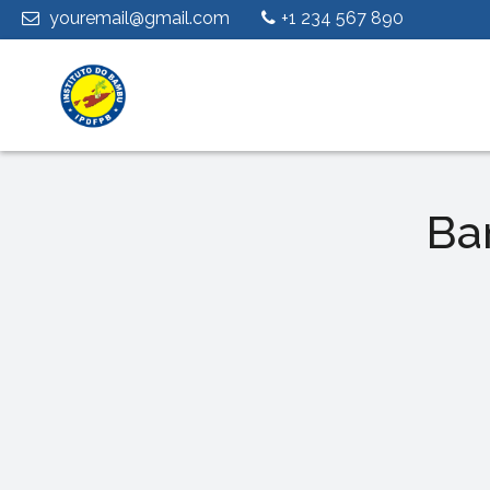
youremail@gmail.com
+1 234 567 890
Ba