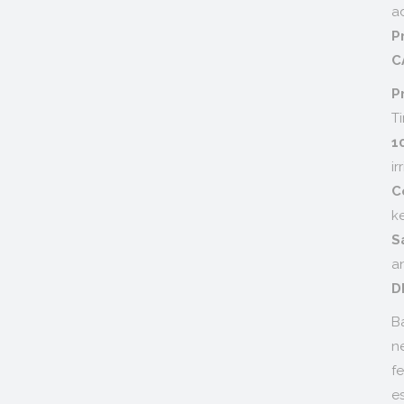
a
C
P
T
ir
k
a
D
B
n
fe
e