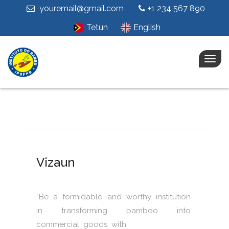
youremail@gmail.com
+1 234 567 890
Tetun
English
Togg
navig
Vizaun
“Be a formidable and worthy institution
in transforming bamboo into
commercial goods with