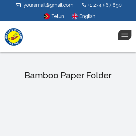
youremail@gmail.com
+1 234 567 890
Tetun
English
Togg
navig
Bamboo Paper Folder