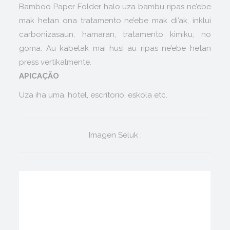
Bamboo Paper Folder halo uza bambu ripas ne’ebe
mak hetan ona tratamento ne’ebe mak di’ak, inklui
carbonizasaun, hamaran, tratamento kimiku, no
goma. Au kabelak mai husi au ripas ne’ebe hetan
press vertikalmente.
APICAÇÃO
Uza iha uma, hotel, escritorio, eskola etc.
Imagen Seluk :