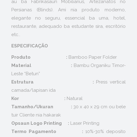
au ba Fabrikasaun Mobiliarius, Artezanatos no
Persianas (Blinds). Ami nia produto moderno,
elegante no seguru, essencial ba uma, hotel,
restaurante, adequado ba estudante sira, escritório
etc..
ESPECIFICAÇÃO
Produto :
Bamboo
Paper Folder
Material :
Bambu Organiku Timor-
Leste “Betun”
Estrutura :
Press vertical
camada/lapisan ida
K
or :
Natural
Tamanho/Ukuran :
30 x 40 x 29 cm ou bele
tuir Cliente nia hakarak
Opsaun Logo Printing :
Laser Printing
Termo Pagamento :
10%-30% deposito