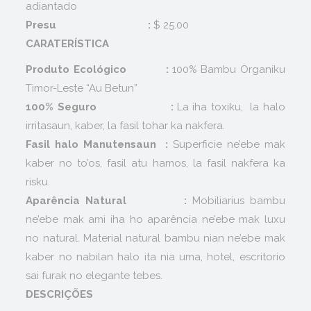
adiantado
Presu :
$ 25.00
CARATERÍSTICA
Produto Ecológico
:
100% Bambu Organiku
Timor-Leste “Au Betun”
100% Seguro
:
La iha toxiku, la halo
irritasaun, kaber, la fasil tohar ka nakfera.
Fasil halo Manutensaun :
Superficie ne’ebe mak
kaber no to’os, fasil atu hamos, la fasil nakfera ka
risku.
Aparência Natural
:
Mobiliarius bambu
ne’ebe mak ami iha ho aparência ne’ebe mak luxu
no natural. Material natural bambu nian ne’ebe mak
kaber no nabilan halo ita nia uma, hotel, escritorio
sai furak no elegante tebes.
DESCRIÇÕES