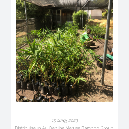
15 మార్చి 2023
Distribuisaun Au Oan iha Marusa Bamboo Group