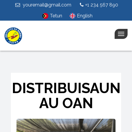
youremail@gmail.com
+1 234 567 890
Tetun
English
Togg
navig
DISTRIBUISAUN
AU OAN